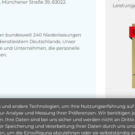
 Münchener Straße 39, 83022
Leistung
 an bundesweit 240 Niederlassungen
enstleistern Deutschlands. Unser
e und Unternehmen, die personelle
en.
und andere Technologien, um Ihre Nutzungserfahrung auf un
 zur Analyse und Messung Ihrer Präferenzen. Wir benötigen
. Ihre Daten sind bei uns sicher und werden nicht an Dritte 
er Speicherung und Verarbeitung Ihrer Daten durch uns und 
ken, um die Einwilligung abzulehnen oder sie selbstständig
Jetzt 