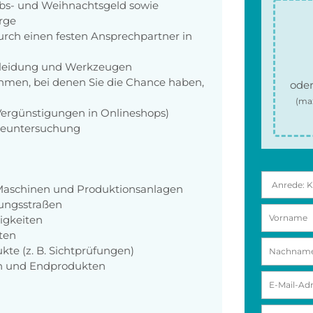
aubs- und Weihnachtsgeld sowie
orge
rch einen festen Ansprechpartner in
zkleidung und Werkzeugen
men, bei denen Sie die Chance haben,
oder
(ma
 Vergünstigungen in Onlineshops)
rgeuntersuchung
Maschinen und Produktionsanlagen
ungsstraßen
igkeiten
ten
kte (z. B. Sichtprüfungen)
en und Endprodukten