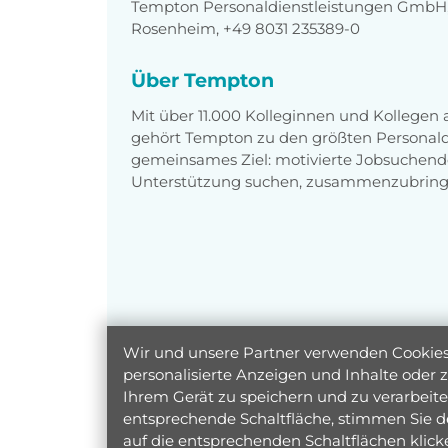
Tempton Personaldienstleistungen GmbH,
Rosenheim, +49 8031 235389-0
Über Tempton
Mit über 11.000 Kolleginnen und Kollegen
gehört Tempton zu den größten Personaldi
gemeinsames Ziel: motivierte Jobsuchend
Unterstützung suchen, zusammenzubring
Wir und unsere Partner verwenden Cookies 
personalisierte Anzeigen und Inhalte oder
Ihrem Gerät zu speichern und zu verarbeiten
entsprechende Schaltfläche, stimmen Sie d
auf die entsprechenden Schaltflächen klic