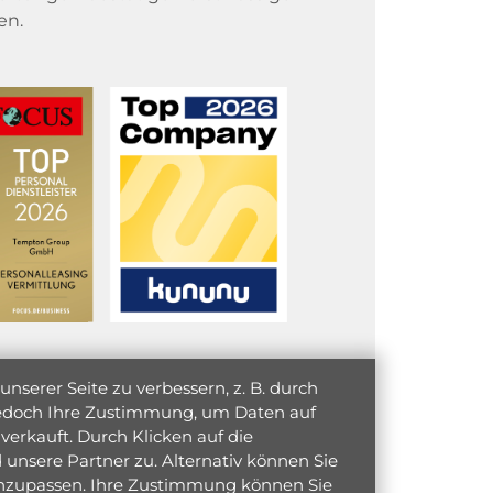
en.
serer Seite zu verbessern, z. B. durch
 jedoch Ihre Zustimmung, um Daten auf
verkauft. Durch Klicken auf die
unsere Partner zu. Alternativ können Sie
 anzupassen. Ihre Zustimmung können Sie
initiativ bewerben