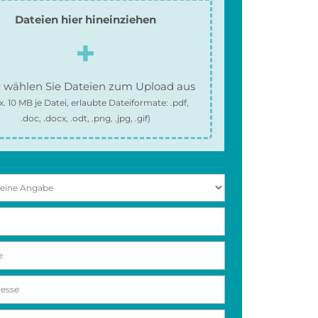
Dateien hier hineinziehen
 wählen Sie Dateien zum Upload aus
x.
10 MB
je Datei, erlaubte Dateiformate:
.pdf,
.doc, .docx, .odt, .png, .jpg, .gif
)