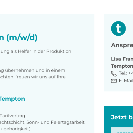
on (m/w/d)
Anspre
ung als Helfer in der Produktion
Lisa
Fra
Tempto
tung übernehmen und in einem
Tel.:
+
ten, freuen wir uns auf Ihre
E-Mail
i Tempton
arifvertrag
Jetzt 
achtschicht, Sonn- und Feiertagsarbeit
zugehörigkeit)