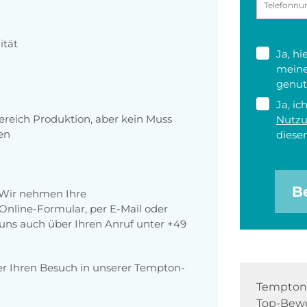
ität
Ja, h
meine
genut
Ja, ic
reich Produktion, aber kein Muss
Nutz
en
diesen
B
 Wir nehmen Ihre
nline-Formular, per E-Mail oder
r uns auch über Ihren Anruf unter +49
er Ihren Besuch in unserer Tempton-
Tempton 
Top-Bewe