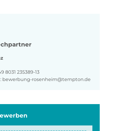
chpartner
nz
n
49 8031 235389-13
:
bewerbung-rosenheim@tempton.de
bewerben