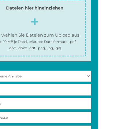
Dateien hier hineinziehen
 wählen Sie Dateien zum Upload aus
x.
10 MB
je Datei, erlaubte Dateiformate:
.pdf,
.doc, .docx, .odt, .png, .jpg, .gif
)