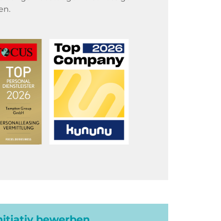
en.
initiativ bewerben