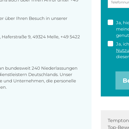
der über Ihren Besuch in unserer
Ja, h
meine
genut
Haferstraße 9, 49324 Melle, +49 5422
Ja, ic
Nutz
diesen
 an bundesweit 240 Niederlassungen
enstleistern Deutschlands. Unser
B
e und Unternehmen, die personelle
en.
Tempton 
Top-Bewe