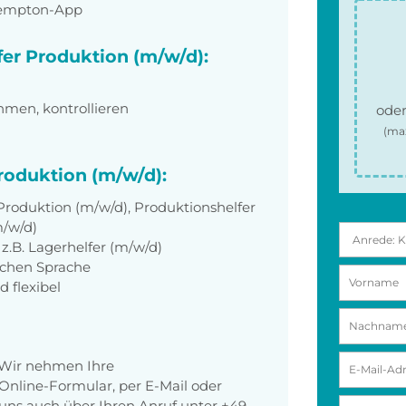
Tempton-App
fer Produktion (m/w/d):
hmen, kontrollieren
oder
(ma
Produktion (m/w/d):
 Produktion (m/w/d), Produktionshelfer
m/w/d)
z.B. Lagerhelfer (m/w/d)
schen Sprache
d flexibel
 Wir nehmen Ihre
nline-Formular, per E-Mail oder
r uns auch über Ihren Anruf unter
+49