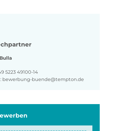
chpartner
Bulla
n
49 5223 49100-14
:
bewerbung-buende@tempton.de
bewerben