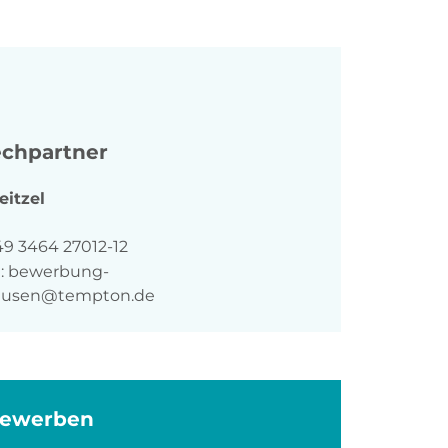
chpartner
eitzel
n
49 3464 27012-12
:
bewerbung-
ausen@tempton.de
bewerben