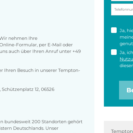
Ja, h
meine
 Wir nehmen Ihre
genut
nline-Formular, per E-Mail oder
r uns auch über Ihren Anruf unter +49
Ja, ic
Nutz
diesen
er Ihren Besuch in unserer Tempton-
Schützenplatz 12, 06526
B
 an bundesweit 200 Standorten gehört
stern Deutschlands. Unser
Tempton 