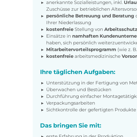
anerkannte Sozialleistungen, inkl.
Urlau
Zuschüsse zur betrieblichen Altersvors
persönliche Betreuung und Beratung
d
Ihrer Niederlassung
kostenfreie
Stellung von
Arbeitsschut
Einsätze in
namhaften Kundenuntern
haben, sich persönlich weiterzuentwick
Mitarbeitervorteilsprogramm
(wie z. 
kostenfreie
arbeitsmedizinische
Vorso
Ihre täglichen Aufgaben:
Unterstützung in der Fertigung von Met
Überwachen und Bestücken
Durchführung einfacher Montagetätigk
Verpackungsarbeiten
Sichtkontrolle der gefertigten Produkte
Das bringen Sie mit:
erste Erfahrung in der Produktion