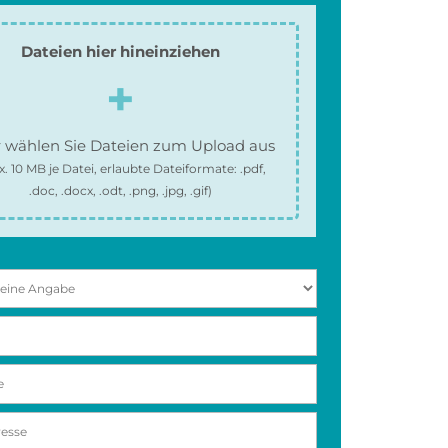
Dateien hier hineinziehen
 wählen Sie Dateien zum Upload aus
x.
10 MB
je Datei, erlaubte Dateiformate:
.pdf,
.doc, .docx, .odt, .png, .jpg, .gif
)