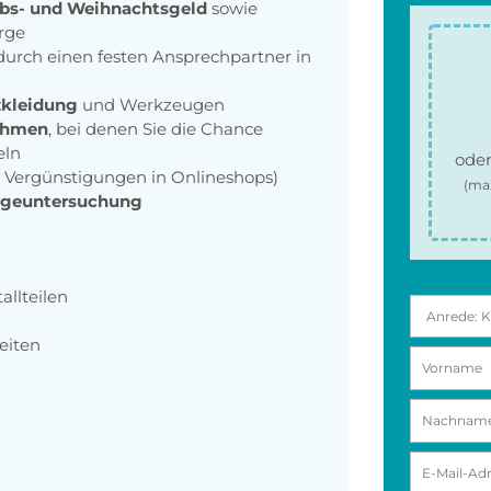
bs- und Weihnachtsgeld
sowie
orge
urch einen festen Ansprechpartner in
zkleidung
und Werkzeugen
ehmen
, bei denen Sie die Chance
eln
oder
B. Vergünstigungen in Onlineshops)
(ma
rgeuntersuchung
allteilen
eiten