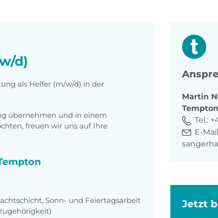
/w/d)
Anspre
ung als Helfer (m/w/d) in der
Martin
N
Tempto
tung übernehmen und in einem
Tel.:
+
ten, freuen wir uns auf Ihre
E-Mail
sangerh
i Tempton
achtschicht, Sonn- und Feiertagsarbeit
Jetzt 
zugehörigkeit)