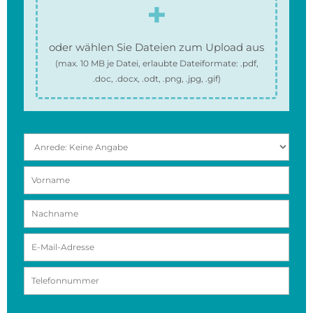
oder wählen Sie Dateien zum Upload aus
(max.
10 MB
je Datei, erlaubte Dateiformate:
.pdf,
.doc, .docx, .odt, .png, .jpg, .gif
)