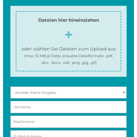
Dateien hier hineinziehen
oder wählen Sie Dateien zum Upload aus
(max.
10 MB
je Datei, erlaubte Dateiformate:
.pdf,
.doc, .docx, .odt, .png, .jpg, .gif
)