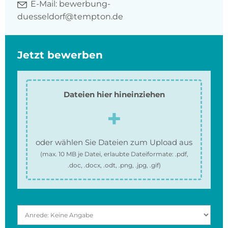
E-Mail:
bewerbung-
duesseldorf@tempton.de
Jetzt bewerben
Dateien hier hineinziehen
oder wählen Sie Dateien zum Upload aus
(max.
10 MB
je Datei, erlaubte Dateiformate:
.pdf,
.doc, .docx, .odt, .png, .jpg, .gif
)