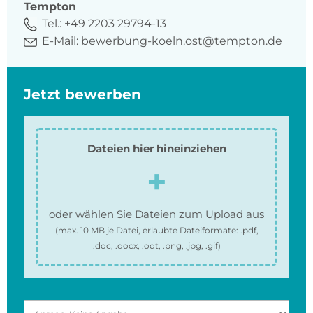
Tempton
Tel.:
+49 2203 29794-13
E-Mail:
bewerbung-koeln.ost@tempton.de
Jetzt bewerben
Dateien hier hineinziehen
oder wählen Sie Dateien zum Upload aus
(max.
10 MB
je Datei, erlaubte Dateiformate:
.pdf,
.doc, .docx, .odt, .png, .jpg, .gif
)