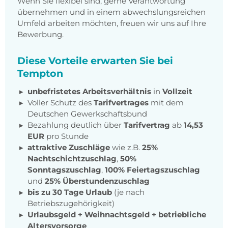
Wenn Sie flexibel sind, gerne Verantwortung
übernehmen und in einem abwechslungsreichen
Umfeld arbeiten möchten, freuen wir uns auf Ihre
Bewerbung.
Diese Vorteile erwarten Sie bei
Tempton
unbefristetes Arbeitsverhältnis
in
Vollzeit
Voller Schutz des
Tarifvertrages
mit dem
Deutschen Gewerkschaftsbund
Bezahlung deutlich über
Tarifvertrag
ab
14,53
EUR
pro Stunde
attraktive Zuschläge
wie z.B.
25%
Nachtschichtzuschlag
,
50%
Sonntagszuschlag
,
100% Feiertagszuschlag
und
25% Überstundenzuschlag
bis zu 30 Tage Urlaub
(je nach
Betriebszugehörigkeit)
Urlaubsgeld + Weihnachtsgeld
+
betriebliche
Altersvorsorge