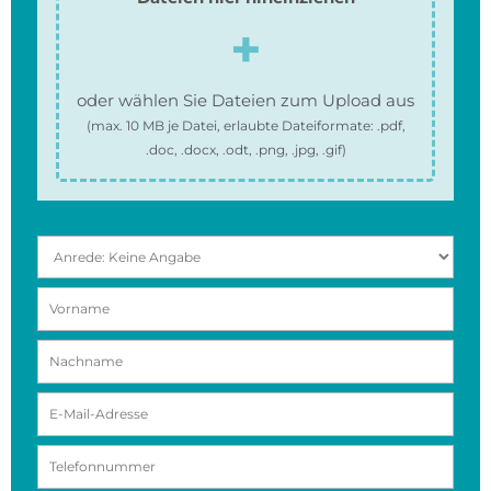
oder wählen Sie Dateien zum Upload aus
(max.
10 MB
je Datei, erlaubte Dateiformate:
.pdf,
.doc, .docx, .odt, .png, .jpg, .gif
)