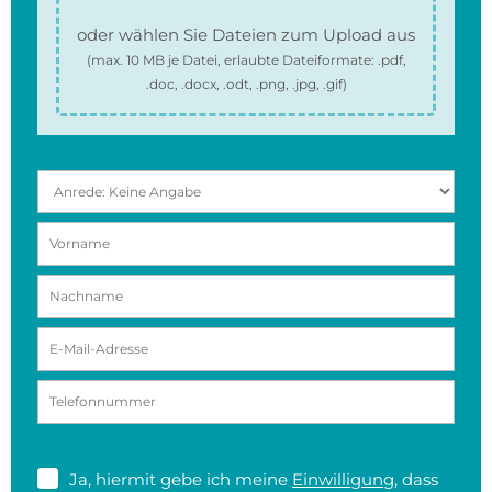
oder wählen Sie Dateien zum Upload aus
(max.
10 MB
je Datei, erlaubte Dateiformate:
.pdf,
.doc, .docx, .odt, .png, .jpg, .gif
)
Ja, hiermit gebe ich meine
Einwilligung
, dass