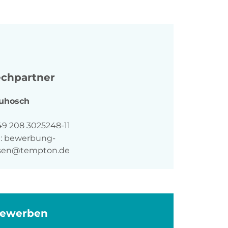
chpartner
uhosch
n
49 208 3025248-11
:
bewerbung-
sen@tempton.de
bewerben