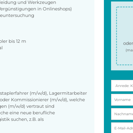
zkleidung und Werkzeugen
 Vergünstigungen in Onlineshops)
rgeuntersuchung
pler bis 12 m
oder
al
(ma
lstaplerfahrer (m/w/d), Lagermitarbeiter
n oder Kommissionierer (m/w/d), welche
en (m/w/d) vertraut sind
che eine neue berufliche
tik suchen, z.B. als