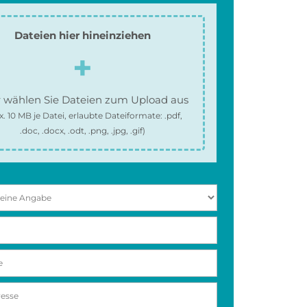
Dateien hier hineinziehen
 wählen Sie Dateien zum Upload aus
x.
10 MB
je Datei, erlaubte Dateiformate:
.pdf,
.doc, .docx, .odt, .png, .jpg, .gif
)