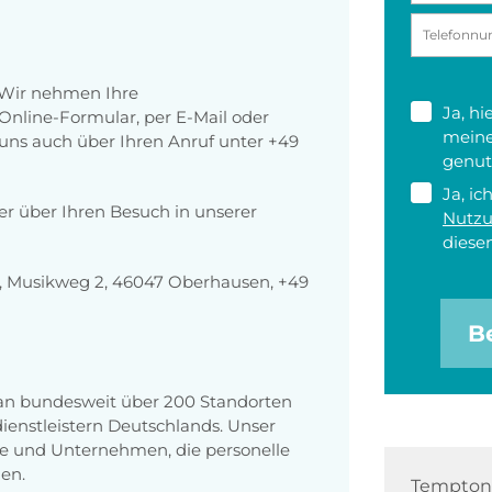
 Wir nehmen Ihre
Ja, h
nline-Formular, per E-Mail oder
meine
r uns auch über Ihren Anruf unter +49
genut
Ja, ic
der über Ihren Besuch in unserer
Nutz
diesen
 Musikweg 2, 46047 Oberhausen, +49
B
 an bundesweit über 200 Standorten
enstleistern Deutschlands. Unser
e und Unternehmen, die personelle
en.
Tempton 