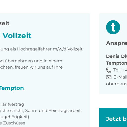
zeit
Vollzeit
Anspre
zung als Hochregalfahrer m/w/d Vollzeit
Denis
Dl
tung übernehmen und in einem
Tempto
ten, freuen wir uns auf Ihre
Tel.:
+
E-Mail
oberhau
i Tempton
arifvertrag
achtschicht, Sonn- und Feiertagsarbeit
zugehörigkeit)
Jetzt 
ie Zuschüsse