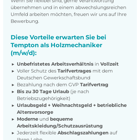
Wenn Sie flexibel sind, gerne Verantwortung
übernehmen und in einem abwechslungsreichen
Umfeld arbeiten möchten, freuen wir uns auf Ihre
Bewerbung.
Diese Vorteile erwarten Sie bei
Tempton als Holzmechaniker
(m/w/d):
Unbefristetes Arbeitsverhältnis
in
Vollzeit
Voller Schutz des
Tarifvertrages
mit dem
Deutschen Gewerkschaftsbund
Bezahlung nach dem GVP
Tarifvertrag
Bis zu 30 Tage Urlaub
(je nach
Betriebszugehörigkeit)
Urlaubsgeld + Weihnachtsgeld
+
betriebliche
Altersvorsorge
Moderne
und
bequeme
Arbeitskleidung/Schutzausrüstung
Jederzeit flexible
Abschlagszahlungen
auf
Ihren Lohn