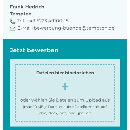
Frank
Hedrich
Tempton
Tel.:
+49 5223 49100-15
E-Mail:
bewerbung-buende@tempton.de
Jetzt bewerben
Dateien hier hineinziehen
oder wählen Sie Dateien zum Upload aus
(max.
10 MB
je Datei, erlaubte Dateiformate:
.pdf,
.doc, .docx, .odt, .png, .jpg, .gif
)