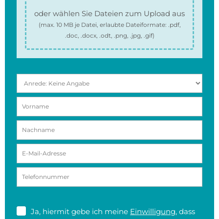
oder wählen Sie Dateien zum Upload aus
(max.
10 MB
je Datei, erlaubte Dateiformate:
.pdf,
.doc, .docx, .odt, .png, .jpg, .gif
)
Ja, hiermit gebe ich meine
Einwilligung
, dass