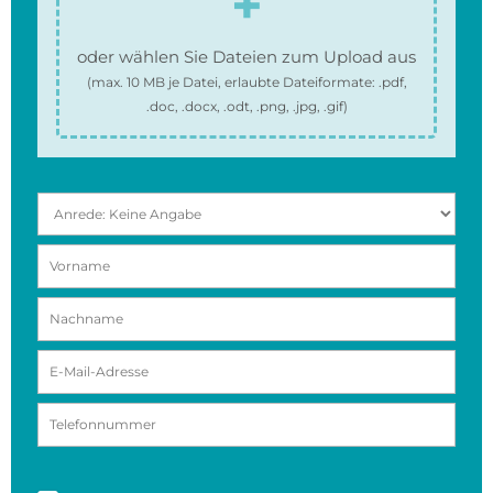
oder wählen Sie Dateien zum Upload aus
(max.
10 MB
je Datei, erlaubte Dateiformate:
.pdf,
.doc, .docx, .odt, .png, .jpg, .gif
)