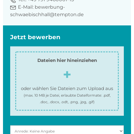
E-Mail:
bewerbung-
schwaebischhall@tempton.de
Jetzt bewerben
Dateien hier hineinziehen
oder wählen Sie Dateien zum Upload aus
(max.
10 MB
je Datei, erlaubte Dateiformate:
.pdf,
.doc, .docx, .odt, .png, .jpg, .gif
)