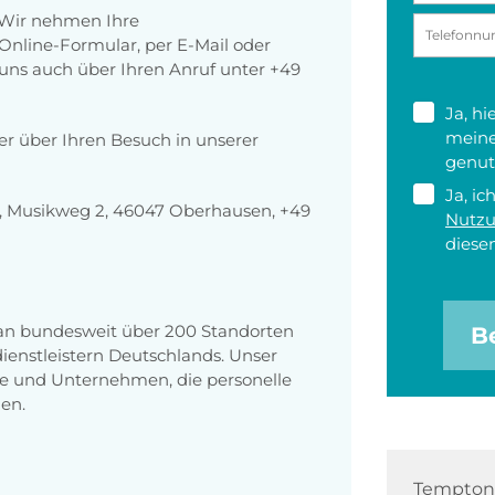
 Wir nehmen Ihre
nline-Formular, per E-Mail oder
r uns auch über Ihren Anruf unter +49
Ja, h
meine
der über Ihren Besuch in unserer
genut
Ja, ic
 Musikweg 2, 46047 Oberhausen, +49
Nutz
diesen
 an bundesweit über 200 Standorten
B
enstleistern Deutschlands. Unser
e und Unternehmen, die personelle
en.
Tempton 