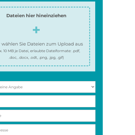
Dateien hier hineinziehen
 wählen Sie Dateien zum Upload aus
x.
10 MB
je Datei, erlaubte Dateiformate:
.pdf,
.doc, .docx, .odt, .png, .jpg, .gif
)