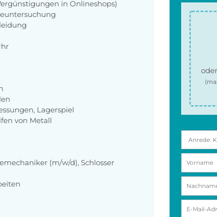
 Vergünstigungen in Onlineshops)
rgeuntersuchung
kleidung
Uhr
oder
(ma
n
len
essungen, Lagerspiel
ifen von Metall
iemechaniker (m/w/d), Schlosser
beiten