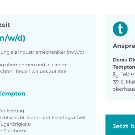
zeit
m/w/d)
Anspre
tzung als Industriemechaniker (m/w/d)
Denis
Dl
tung übernehmen und in einem
Tempto
ten, freuen wir uns auf Ihre
Tel.:
+
E-Mail
oberhau
i Tempton
rifvertrag
achtschicht, Sonn- und Feiertagsarbeit
zugehörigkeit)
Jetzt 
ie Zuschüsse