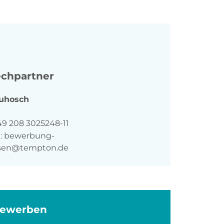
chpartner
uhosch
n
49 208 3025248-11
:
bewerbung-
sen@tempton.de
bewerben