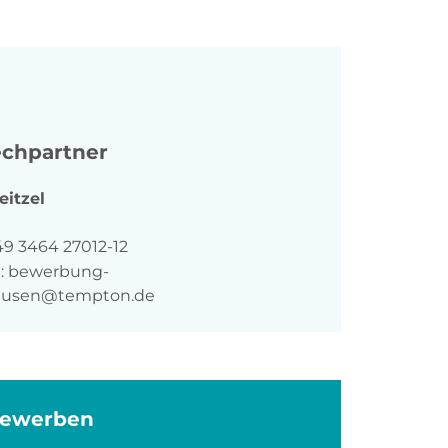
chpartner
eitzel
n
49 3464 27012-12
:
bewerbung-
ausen@tempton.de
bewerben