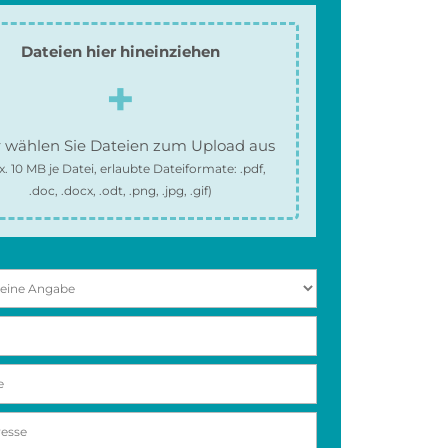
Dateien hier hineinziehen
 wählen Sie Dateien zum Upload aus
x.
10 MB
je Datei, erlaubte Dateiformate:
.pdf,
.doc, .docx, .odt, .png, .jpg, .gif
)