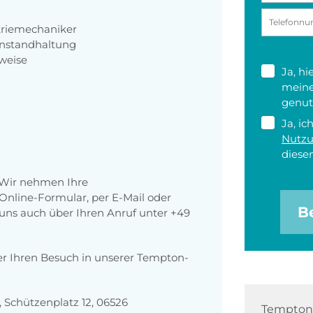
triemechaniker
Instandhaltung
weise
Ja, h
meine
genut
Ja, ic
Nutz
diesen
 Wir nehmen Ihre
nline-Formular, per E-Mail oder
B
r uns auch über Ihren Anruf unter +49
er Ihren Besuch in unserer Tempton-
Schützenplatz 12, 06526
Tempton 