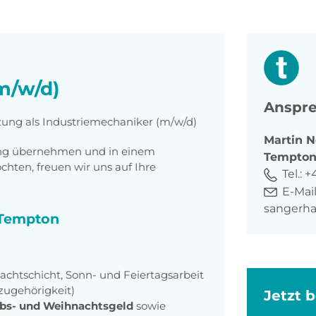
m/w/d)
Anspre
tzung als Industriemechaniker (m/w/d)
Martin
N
tung übernehmen und in einem
Tempto
ten, freuen wir uns auf Ihre
Tel.:
+
E-Mail
sangerh
i Tempton
achtschicht, Sonn- und Feiertagsarbeit
zugehörigkeit)
Jetzt 
bs- und Weihnachtsgeld
sowie