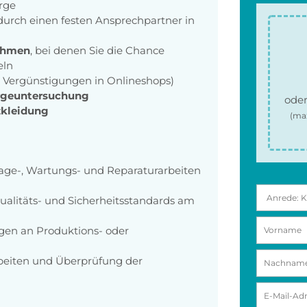
orge
urch einen festen Ansprechpartner in
ehmen
, bei denen Sie die Chance
eln
B. Vergünstigungen in Onlineshops)
rgeuntersuchung
oder
zkleidung
(ma
ge-, Wartungs- und Reparaturarbeiten
ualitäts- und Sicherheitsstandards am
en an Produktions- oder
beiten und Überprüfung der