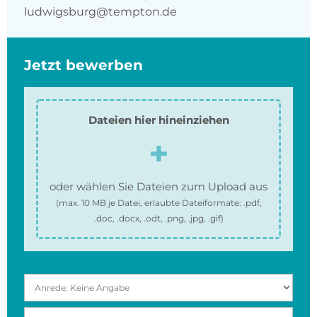
ludwigsburg@tempton.de
Jetzt bewerben
Dateien hier hineinziehen
oder wählen Sie Dateien zum Upload aus
(max.
10 MB
je Datei, erlaubte Dateiformate:
.pdf,
.doc, .docx, .odt, .png, .jpg, .gif
)