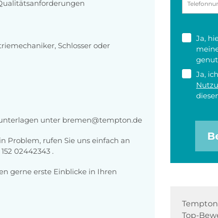
 Qualitätsanforderungen
Ja, h
riemechaniker, Schlosser oder
meine
genut
Ja, ic
Nutz
diesen
gsunterlagen unter bremen@tempton.de
B
n Problem, rufen Sie uns einfach an
 152 02442343 .
n gerne erste Einblicke in Ihren
Tempton 
Top-Bewe