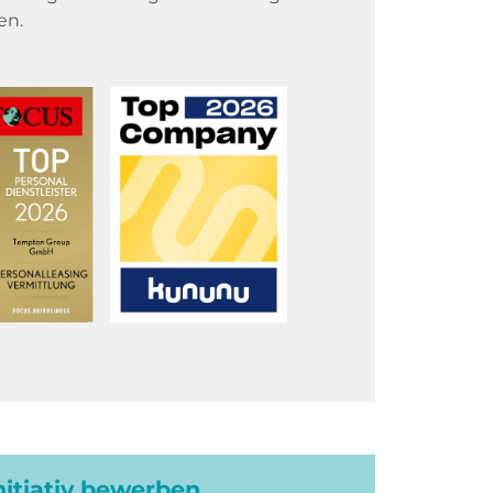
en.
initiativ bewerben