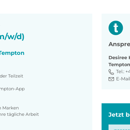
t
m/w/d)
Anspre
i Tempton
Desiree
Tempto
Tel.:
+
der Teilzeit
E-Mail
Tempton-App
en Marken
Jetzt 
hre tägliche Arbeit