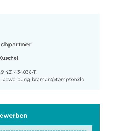
chpartner
Kuschel
n
49 421 434836-11
:
bewerbung-bremen@tempton.de
bewerben