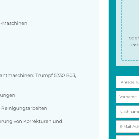
NC-Maschinen
oder
(ma
kantmaschinen: Trumpf 5230 B03,
nungen
 Reinigungsarbeiten
ührung von Korrekturen und