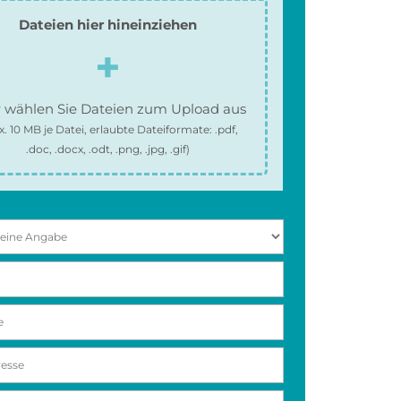
Dateien hier hineinziehen
 wählen Sie Dateien zum Upload aus
x.
10 MB
je Datei, erlaubte Dateiformate:
.pdf,
.doc, .docx, .odt, .png, .jpg, .gif
)