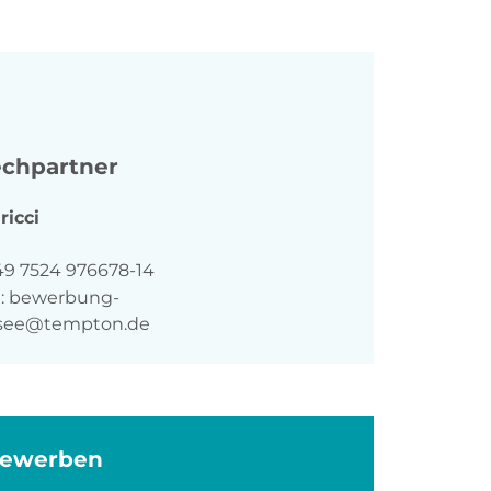
chpartner
ricci
n
49 7524 976678-14
:
bewerbung-
see@tempton.de
bewerben