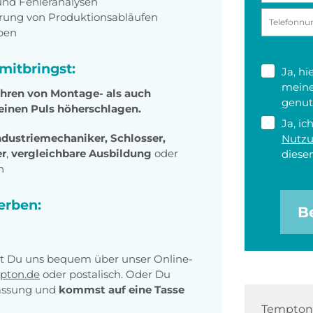
und Fehleranalysen
ung von Produktionsabläufen
pen
mitbringst:
Ja, h
meine
ühren von Montage- als auch
genut
einen Puls höherschlagen.
Ja, ic
ndustriemechaniker, Schlosser,
Nutz
er
,
vergleichbare Ausbildung
oder
diesen
h
erben:
B
t Du uns bequem über unser Online-
pton.de
oder postalisch. Oder Du
lassung und
kommst auf eine Tasse
Tempton 