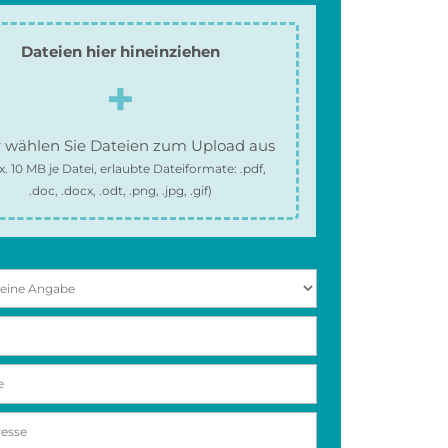
Dateien hier hineinziehen
 wählen Sie Dateien zum Upload aus
x.
10 MB
je Datei, erlaubte Dateiformate:
.pdf,
.doc, .docx, .odt, .png, .jpg, .gif
)