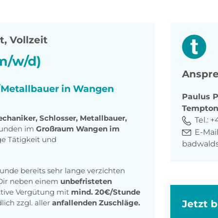
, Vollzeit
m/w/d)
Anspre
/Metallbauer in Wangen
Paulus
P
Tempto
chaniker, Schlosser, Metallbauer,
Tel.:
+
Kunden im
Großraum Wangen im
E-Mail
ige Tätigkeit und
badwald
unde bereits sehr lange verzichten
 Dir neben einem
unbefristeten
ktive Vergütung mit
mind. 20€/Stunde
Jetzt 
ich zzgl. aller
anfallenden Zuschläge.