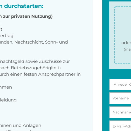
n durchstarten:
 zur privaten Nutzung)
n
it
ertrag
unden, Nachtschicht, Sonn- und
oder
(ma
hnachtsgeld sowie Zuschüsse zur
t nach Betriebszugehörigkeit)
rch einen festen Ansprechpartner in
ehmen
kleidung
hinen und Anlagen