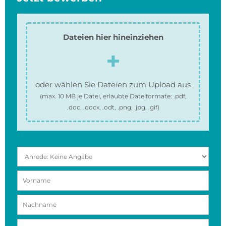
Dateien hier hineinziehen
oder wählen Sie Dateien zum Upload aus
(max.
10 MB
je Datei, erlaubte Dateiformate:
.pdf,
.doc, .docx, .odt, .png, .jpg, .gif
)