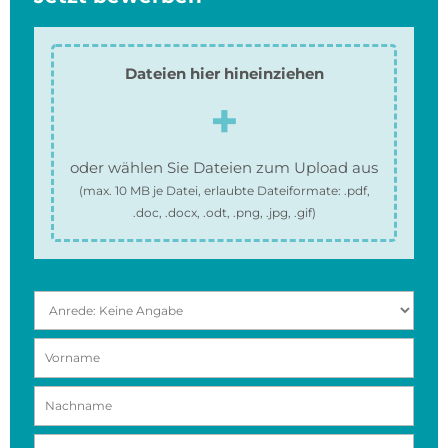
Dateien hier hineinziehen
oder wählen Sie Dateien zum Upload aus
(max.
10 MB
je Datei, erlaubte Dateiformate:
.pdf,
.doc, .docx, .odt, .png, .jpg, .gif
)