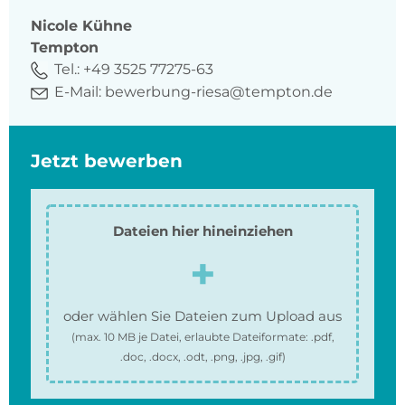
Nicole
Kühne
Tempton
Tel.:
+49 3525 77275-63
E-Mail:
bewerbung-riesa@tempton.de
Jetzt bewerben
Dateien hier hineinziehen
oder wählen Sie Dateien zum Upload aus
(max.
10 MB
je Datei, erlaubte Dateiformate:
.pdf,
.doc, .docx, .odt, .png, .jpg, .gif
)