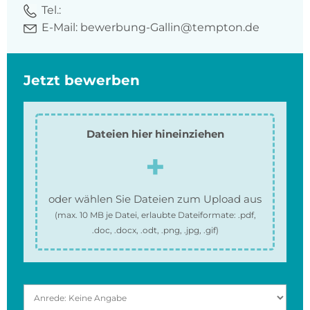
Tel.:
E-Mail:
bewerbung-Gallin@tempton.de
Jetzt bewerben
Dateien hier hineinziehen
oder wählen Sie Dateien zum Upload aus
(max.
10 MB
je Datei, erlaubte Dateiformate:
.pdf,
.doc, .docx, .odt, .png, .jpg, .gif
)