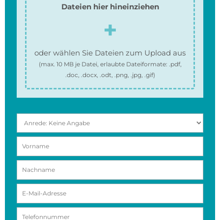
Dateien hier hineinziehen
oder wählen Sie Dateien zum Upload aus
(max.
10 MB
je Datei, erlaubte Dateiformate:
.pdf,
.doc, .docx, .odt, .png, .jpg, .gif
)