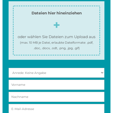
Dateien hier hineinziehen
oder wählen Sie Dateien zum Upload aus
(max.
10 MB
je Datei, erlaubte Dateiformate:
.pdf,
.doc, .docx, .odt, .png, .jpg, .gif
)