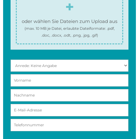
oder wählen Sie Dateien zum Upload aus
(max.
10 MB
je Datei, erlaubte Dateiformate:
.pdf,
.doc, .docx, .odt, .png, .jpg, .gif
)