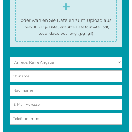
oder wählen Sie Dateien zum Upload aus
(max.
10 MB
je Datei, erlaubte Dateiformate:
.pdf,
.doc, .docx, .odt, .png, .jpg, .gif
)