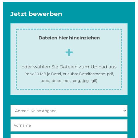
Jetzt bewerben
Dateien hier hineinziehen
oder wählen Sie Dateien zum Upload aus
(max.
10 MB
je Datei, erlaubte Dateiformate:
.pdf,
.doc, .docx, .odt, .png, .jpg, .gif
)