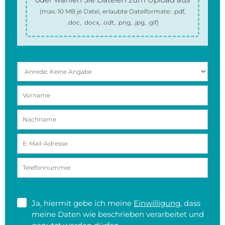
(max.
10 MB
je Datei, erlaubte Dateiformate:
.pdf,
.doc, .docx, .odt, .png, .jpg, .gif
)
Ja, hiermit gebe ich meine
Einwilligung
, dass
meine Daten wie beschrieben verarbeitet und