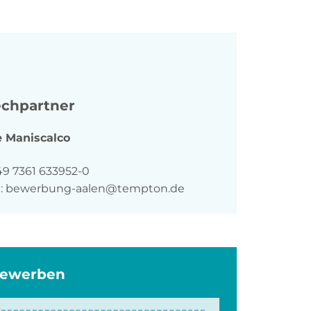
chpartner
e
Maniscalco
n
49 7361 633952-0
:
bewerbung-aalen@tempton.de
bewerben