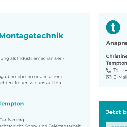
 Montagetechnik
Anspre
Christin
zung als Industriemechaniker -
Tempto
Tel.:
+
tung übernehmen und in einem
E-Mail
ten, freuen wir uns auf Ihre
i Tempton
Jetzt 
arifvertrag
achtschicht, Sonn- und Feiertagsarbeit