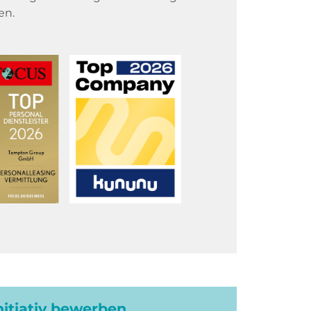
en.
initiativ bewerben