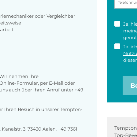
riemechaniker oder Vergleichbar
beitsweise
Ja, h
arbeit
meine
genut
Ja, ic
Nutz
diesen
 Wir nehmen Ihre
nline-Formular, per E-Mail oder
B
r uns auch über Ihren Anruf unter +49
er Ihren Besuch in unserer Tempton-
Tempton 
analstr. 3, 73430 Aalen, +49 7361
Top-Bewe