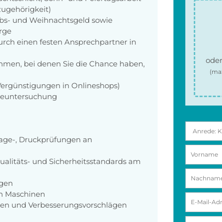
zugehörigkeit)
aubs- und Weihnachtsgeld sowie
orge
rch einen festen Ansprechpartner in
oder
men, bei denen Sie die Chance haben,
(ma
 Vergünstigungen in Onlineshops)
rgeuntersuchung
age-, Druckprüfungen an
ualitäts- und Sicherheitsstandards am
ngen
on Maschinen
gen und Verbesserungsvorschlägen