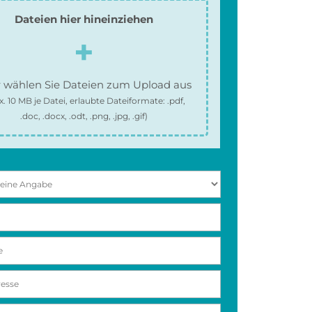
Dateien hier hineinziehen
 wählen Sie Dateien zum Upload aus
x.
10 MB
je Datei, erlaubte Dateiformate:
.pdf,
.doc, .docx, .odt, .png, .jpg, .gif
)