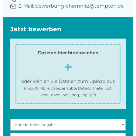
E-Mail:
bewerbung-chemnitz@tempton.de
Jetzt bewerben
Dateien hier hineinziehen
oder wählen Sie Dateien zum Upload aus
(max.
10 MB
je Datei, erlaubte Dateiformate:
.pdf,
.doc, .docx, .odt, .png, .jpg, .gif
)