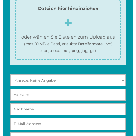
Dateien hier hineinziehen
oder wählen Sie Dateien zum Upload aus
(max.
10 MB
je Datei, erlaubte Dateiformate:
.pdf,
.doc, .docx, .odt, .png, .jpg, .gif
)