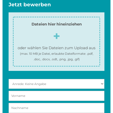
Jetzt bewerben
Dateien hier hineinziehen
oder wählen Sie Dateien zum Upload aus
(max.
10 MB
je Datei, erlaubte Dateiformate:
.pdf,
.doc, .docx, .odt, .png, .jpg, .gif
)