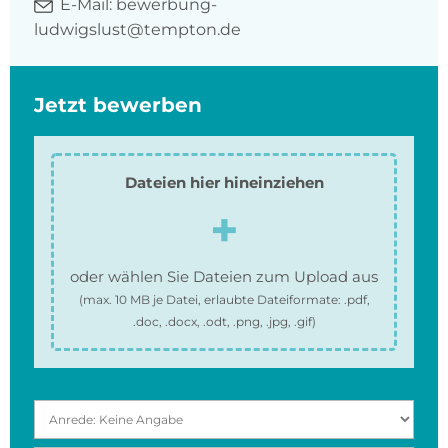
E-Mail:
bewerbung-
ludwigslust@tempton.de
Jetzt bewerben
Dateien hier hineinziehen
oder wählen Sie Dateien zum Upload aus
(max.
10 MB
je Datei, erlaubte Dateiformate:
.pdf,
.doc, .docx, .odt, .png, .jpg, .gif
)