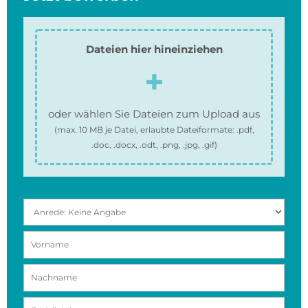
Dateien hier hineinziehen
oder wählen Sie Dateien zum Upload aus
(max.
10 MB
je Datei, erlaubte Dateiformate:
.pdf,
.doc, .docx, .odt, .png, .jpg, .gif
)