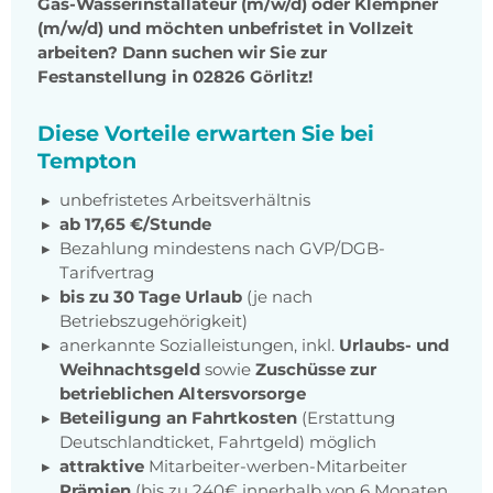
Gas-Wasserinstallateur (m/w/d) oder Klempner
(m/w/d) und möchten unbefristet in Vollzeit
arbeiten? Dann suchen wir Sie zur
Festanstellung in 02826 Görlitz!
Diese Vorteile erwarten Sie bei
Tempton
unbefristetes Arbeitsverhältnis
ab 17,65 €/Stunde
Bezahlung mindestens nach GVP/DGB-
Tarifvertrag
bis zu 30 Tage Urlaub
(je nach
Betriebszugehörigkeit)
anerkannte Sozialleistungen, inkl.
Urlaubs- und
Weihnachtsgeld
sowie
Zuschüsse zur
betrieblichen Altersvorsorge
Beteiligung an Fahrtkosten
(Erstattung
Deutschlandticket, Fahrtgeld) möglich
attraktive
Mitarbeiter-werben-Mitarbeiter
Prämien
(bis zu 240€ innerhalb von 6 Monaten