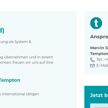
d)
Anspre
zung als System &
Marvin
S
Tempto
tung übernehmen und in einem
Tel.:
+
ten, freuen wir uns auf Ihre
E-Mail
i Tempton
international tätigen
Jetzt 