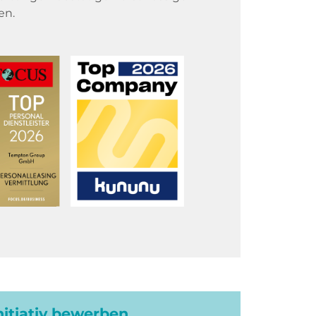
en.
initiativ bewerben