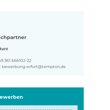
chpartner
turz
n
49 361 666102-22
:
bewerbung-erfurt@tempton.de
bewerben