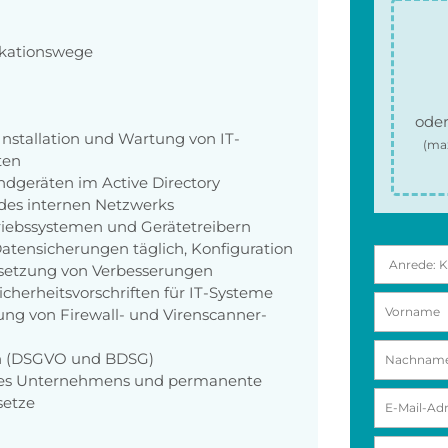
ikationswege
oder
stallation und Wartung von IT-
(ma
ten
ndgeräten im Active Directory
 des internen Netzwerks
triebssystemen und Gerätetreibern
ensicherungen täglich, Konfiguration
msetzung von Verbesserungen
cherheitsvorschriften für IT-Systeme
ng von Firewall- und Virenscanner-
en (DSGVO und BDSG)
es Unternehmens und permanente
setze