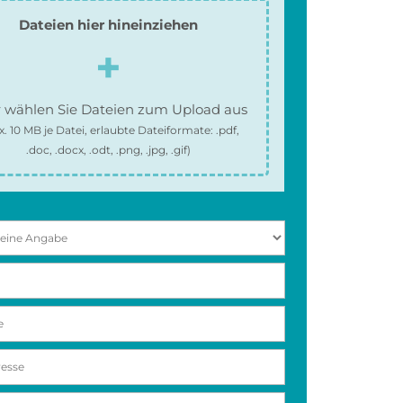
Dateien hier hineinziehen
 wählen Sie Dateien zum Upload aus
x.
10 MB
je Datei, erlaubte Dateiformate:
.pdf,
.doc, .docx, .odt, .png, .jpg, .gif
)