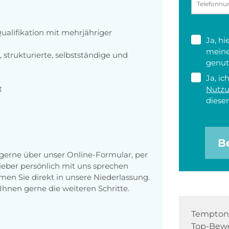
alifikation mit mehrjähriger
Ja, h
meine
, strukturierte, selbstständige und
genut
Ja, ic
t
Nutz
diesen
B
erne über unser Online-Formular, per
 lieber persönlich mit uns sprechen
en Sie direkt in unsere Niederlassung.
Ihnen gerne die weiteren Schritte.
Tempton 
Top-Bewe