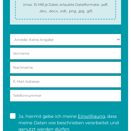
(max.
10 MB
je Datei, erlaubte Dateiformate:
.pdf,
.doc, .docx, .odt, .png, .jpg, .gif
)
Ja, hiermit gebe ich meine
Einwilligung
, dass
meine Daten wie beschrieben verarbeitet und
genutzt werden dürfen.