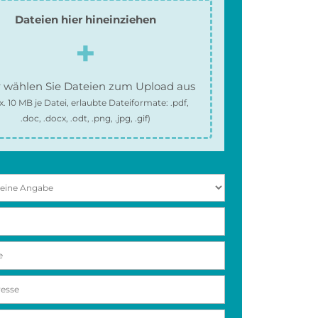
Dateien hier hineinziehen
 wählen Sie Dateien zum Upload aus
x.
10 MB
je Datei, erlaubte Dateiformate:
.pdf,
.doc, .docx, .odt, .png, .jpg, .gif
)