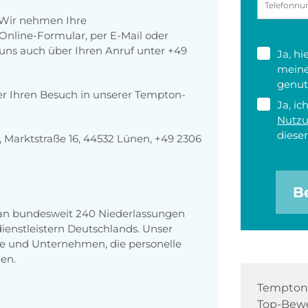
 Wir nehmen Ihre
nline-Formular, per E-Mail oder
r uns auch über Ihren Anruf unter +49
Ja, h
meine
genut
er Ihren Besuch in unserer Tempton-
Ja, ic
Nutz
diesen
Marktstraße 16, 44532 Lünen, +49 2306
B
 an bundesweit 240 Niederlassungen
enstleistern Deutschlands. Unser
e und Unternehmen, die personelle
en.
Tempton 
Top-Bewe