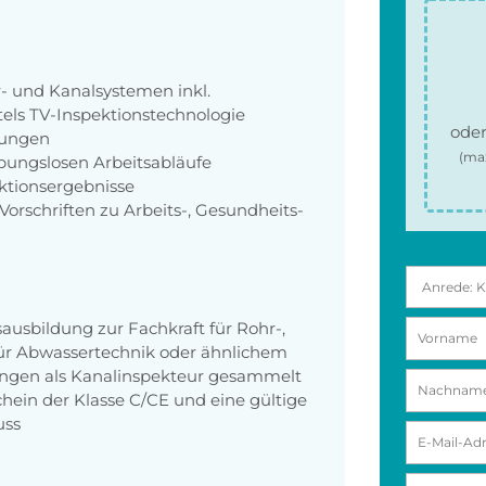
- und Kanalsystemen inkl.
ls TV-Inspektionstechnologie
oder
tungen
(ma
ibungslosen Arbeitsabläufe
ektionsergebnisse
orschriften zu Arbeits-, Gesundheits-
ausbildung zur Fachkraft für Rohr-,
 für Abwassertechnik oder ähnlichem
ungen als Kanalinspekteur gesammelt
chein der Klasse C/CE und eine gültige
uss