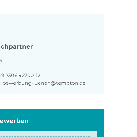
chpartner
fi
n
49 2306 92700-12
:
bewerbung-luenen@tempton.de
bewerben