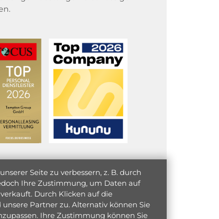
en.
serer Seite zu verbessern, z. B. durch
 jedoch Ihre Zustimmung, um Daten auf
verkauft. Durch Klicken auf die
unsere Partner zu. Alternativ können Sie
 anzupassen. Ihre Zustimmung können Sie
initiativ bewerben