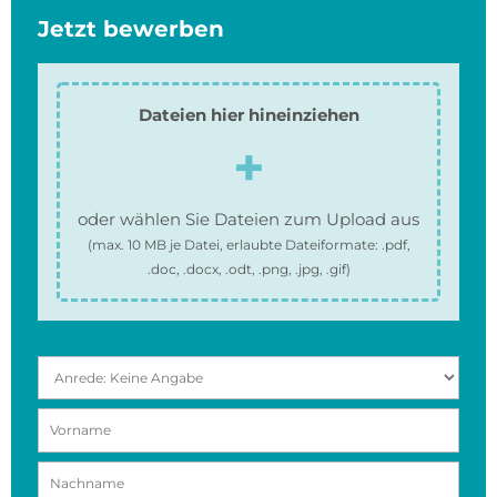
Jetzt bewerben
Dateien hier hineinziehen
oder wählen Sie Dateien zum Upload aus
(max.
10 MB
je Datei, erlaubte Dateiformate:
.pdf,
.doc, .docx, .odt, .png, .jpg, .gif
)