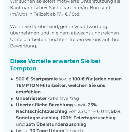
Wir suchen ab sofort motivierte Unterstützung als
Kaufmännische/r Sachbearbeiter/in, Bürokraft
(m/w/d) in Teilzeit ab 17,- € / Std.
Wenn Sie flexibel sind, gerne Verantwortung
übernehmen und in einem abwechslungsreichen
Umfeld arbeiten möchten, freuen wir uns auf Ihre
Bewerbung.
Diese Vorteile erwarten Sie bei
Tempton
500 € Startprämie
sowie
100 € für jeden neuen
TEMPTON Mitarbeiter, welchen Sie uns
empfehlen
Unbefristeter
Arbeitsvertrag
Übertarifliche Bezahlung
sowie
25%
Nachtschichtzuschlag
von 23 Uhr – 6 Uhr,
50%
Sonntagszuschlag
,
100% Feiertagszuschlag
und
25% Überstundenzuschlag
bis zu
30 Tage Urlaub
(je nach