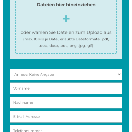
Dateien hier hineinziehen
oder wählen Sie Dateien zum Upload aus
(max.
10 MB
je Datei, erlaubte Dateiformate:
.pdf,
.doc, .docx, .odt, .png, .jpg, .gif
)