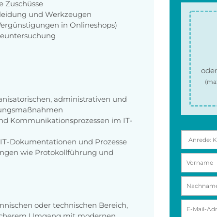
ie Zuschüsse
zkleidung und Werkzeugen
 Vergünstigungen in Onlineshops)
rgeuntersuchung
oder
(ma
anisatorischen, administrativen und
ierungsmaßnahmen
und Kommunikationsprozessen im IT-
r IT-Dokumentationen und Prozesse
ngen wie Protokollführung und
nischen oder technischen Bereich,
d sicherem Umgang mit modernen