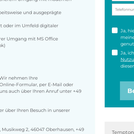
rbeitsweise und ausgeprägte
 oder im Umfeld digitaler
Ja, h
meine
rer Umgang mit MS Office
genut
ok)
Ja, ic
Nutz
diesen
 Wir nehmen Ihre
nline-Formular, per E-Mail oder
B
r uns auch über Ihren Anruf unter +49
der über Ihren Besuch in unserer
 Musikweg 2, 46047 Oberhausen, +49
Tempton 