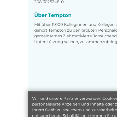
208 3025248-0
Über Tempton
Mit über 11.000 Kolleginnen und Kollegen
gehört Tempton zu den größten Personaldi
gemeinsames Ziel: motivierte Jobsuchend
Unterstützung suchen, zusammenzubring
Wir und unsere Partner verwenden Cookies 
personalisierte Anzeigen und Inhalte oder
Ihrem Gerät zu speichern und zu verarbeiten
entsprechende Schaltfläche, stimmen Sie d