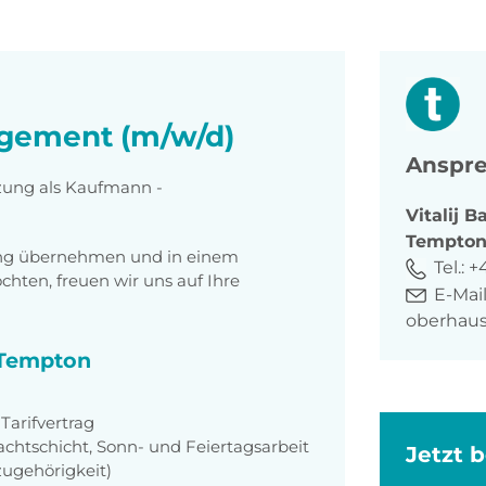
gement (m/w/d)
Anspre
tzung als Kaufmann -
Vitalij
Ba
Tempto
tung übernehmen und in einem
Tel.:
+
ten, freuen wir uns auf Ihre
E-Mail
oberhau
i Tempton
arifvertrag
achtschicht, Sonn- und Feiertagsarbeit
Jetzt 
zugehörigkeit)