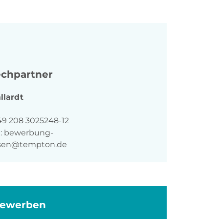
chpartner
llardt
n
49 208 3025248-12
:
bewerbung-
sen@tempton.de
bewerben