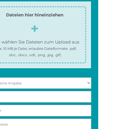
Dateien hier hineinziehen
 wählen Sie Dateien zum Upload aus
x.
10 MB
je Datei, erlaubte Dateiformate:
.pdf,
.doc, .docx, .odt, .png, .jpg, .gif
)