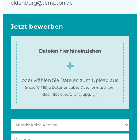
oldenburg@tempton.de
Jetzt bewerben
Dateien hier hineinziehen
oder wählen Sie Dateien zum Upload aus
(max.
10 MB
je Datei, erlaubte Dateiformate:
.pdf,
.doc, .docx, .odt, .png, .jpg, .gif
)