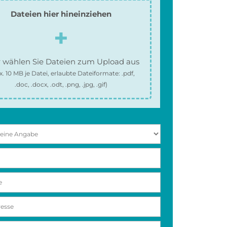
Dateien hier hineinziehen
 wählen Sie Dateien zum Upload aus
x.
10 MB
je Datei, erlaubte Dateiformate:
.pdf,
.doc, .docx, .odt, .png, .jpg, .gif
)