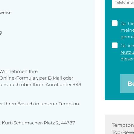
weise
Ja, h
meine
g
genut
Ja, ic
Nutz
diesen
 Wir nehmen Ihre
nline-Formular, per E-Mail oder
B
r uns auch über Ihren Anruf unter +49
er Ihren Besuch in unserer Tempton-
 Kurt-Schumacher-Platz 2, 44787
Tempton 
Top-Bewe