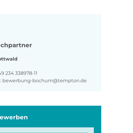
chpartner
ottwald
n
49 234 338978-11
:
bewerbung-bochum@tempton.de
bewerben