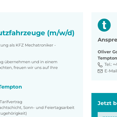
utzfahrzeuge (m/w/d)
Anspre
zung als KFZ Mechatroniker -
Oliver
G
Tempto
tung übernehmen und in einem
Tel.:
+
ten, freuen wir uns auf Ihre
E-Mail
i Tempton
arifvertrag
Jetzt 
achtschicht, Sonn- und Feiertagsarbeit
zugehörigkeit)