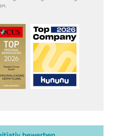
en.
initiativ bewerben