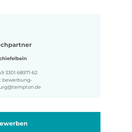
chpartner
chiefelbein
n
49 3301 68971-62
:
bewerbung-
burg@tempton.de
bewerben