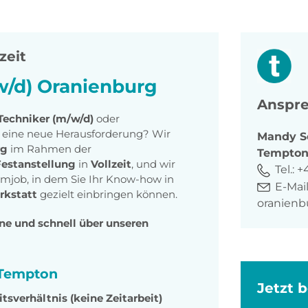
zeit
w/d) Oranienburg
Anspre
Techniker (m/w/d)
oder
eine neue Herausforderung? Wir
Mandy
S
rg
im Rahmen der
Tempto
Festanstellung
in
Vollzeit
, und wir
Tel.:
+
aumjob, in dem Sie Ihr Know-how in
E-Mail
rkstatt
gezielt einbringen können.
oranien
ine und schnell
über unseren
i Tempton
Jetzt 
tsverhältnis (keine Zeitarbeit)