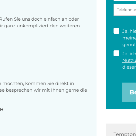
Rufen Sie uns doch einfach an oder
r ganz unkompliziert den weiteren
Ja, h
meine
genut
Ja, ic
Nutz
diesen
hen möchten, kommen Sie direkt in
fee besprechen wir mit Ihnen gerne die
B
bH
Tempton 