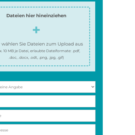
Dateien hier hineinziehen
 wählen Sie Dateien zum Upload aus
x.
10 MB
je Datei, erlaubte Dateiformate:
.pdf,
.doc, .docx, .odt, .png, .jpg, .gif
)