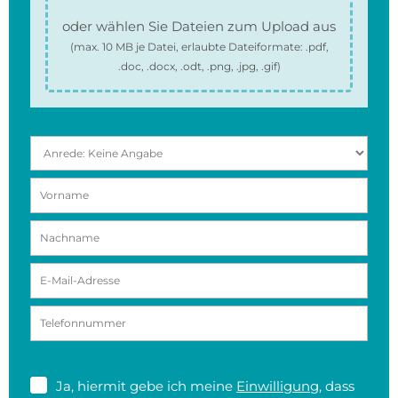
oder wählen Sie Dateien zum Upload aus
(max.
10 MB
je Datei, erlaubte Dateiformate:
.pdf,
.doc, .docx, .odt, .png, .jpg, .gif
)
Ja, hiermit gebe ich meine
Einwilligung
, dass