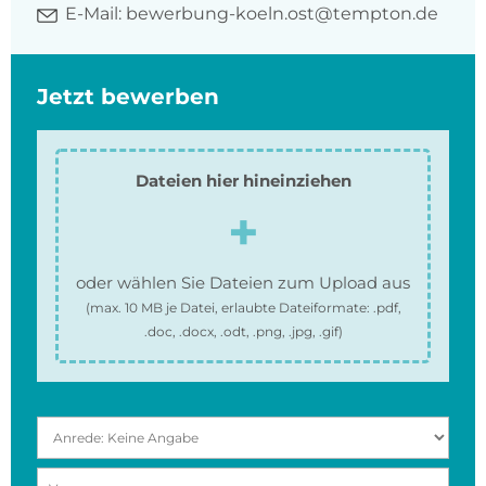
E-Mail:
bewerbung-koeln.ost@tempton.de
Jetzt bewerben
Dateien hier hineinziehen
oder wählen Sie Dateien zum Upload aus
(max.
10 MB
je Datei, erlaubte Dateiformate:
.pdf,
.doc, .docx, .odt, .png, .jpg, .gif
)