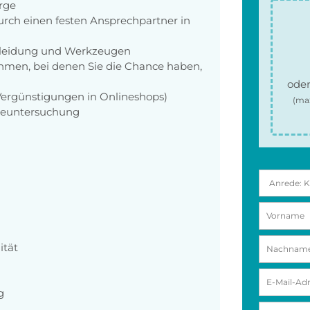
orge
rch einen festen Ansprechpartner in
zkleidung und Werkzeugen
men, bei denen Sie die Chance haben,
oder
 Vergünstigungen in Onlineshops)
(ma
rgeuntersuchung
ität
g