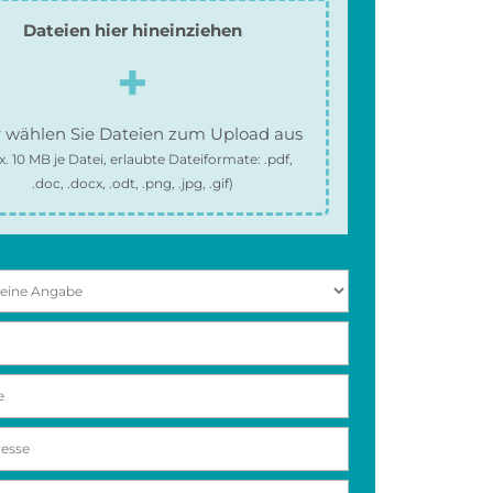
Dateien hier hineinziehen
 wählen Sie Dateien zum Upload aus
x.
10 MB
je Datei, erlaubte Dateiformate:
.pdf,
.doc, .docx, .odt, .png, .jpg, .gif
)