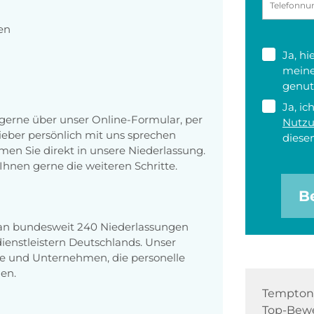
en
Ja, h
meine
genut
Ja, ic
erne über unser Online-Formular, per
Nutz
 lieber persönlich mit uns sprechen
diesen
en Sie direkt in unsere Niederlassung.
Ihnen gerne die weiteren Schritte.
B
 an bundesweit 240 Niederlassungen
enstleistern Deutschlands. Unser
e und Unternehmen, die personelle
en.
Tempton 
Top-Bewe