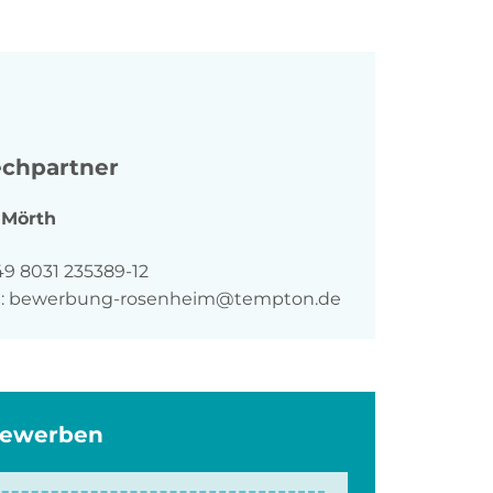
chpartner
Mörth
n
49 8031 235389-12
:
bewerbung-rosenheim@tempton.de
bewerben