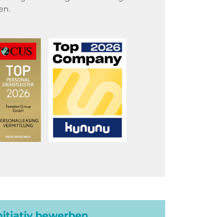
en.
initiativ bewerben