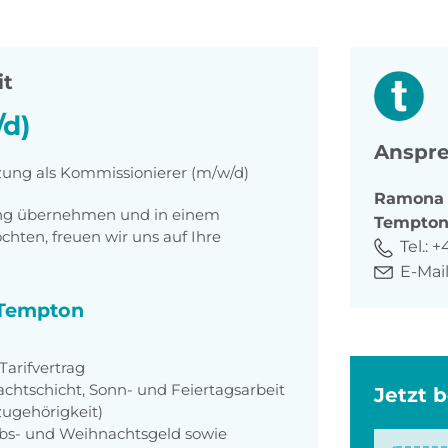
it
d)
Anspre
tzung als Kommissionierer (m/w/d)
Ramona
tung übernehmen und in einem
Tempto
ten, freuen wir uns auf Ihre
Tel.:
+
E-Mail
i Tempton
arifvertrag
achtschicht, Sonn- und Feiertagsarbeit
Jetzt 
zugehörigkeit)
aubs- und Weihnachtsgeld sowie