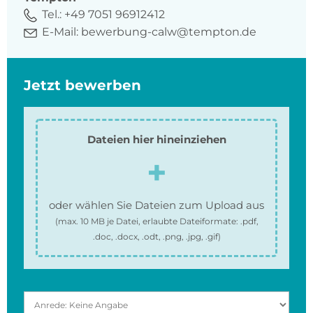
Tel.:
+49 7051 96912412
E-Mail:
bewerbung-calw@tempton.de
Jetzt bewerben
Dateien hier hineinziehen
oder wählen Sie Dateien zum Upload aus
(max.
10 MB
je Datei, erlaubte Dateiformate:
.pdf,
.doc, .docx, .odt, .png, .jpg, .gif
)