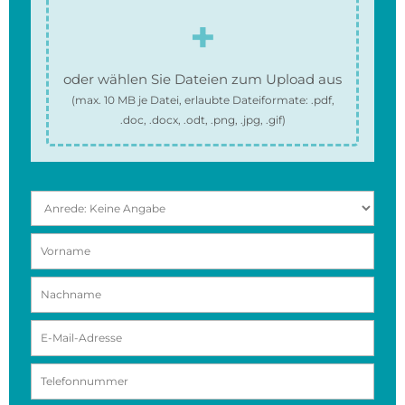
oder wählen Sie Dateien zum Upload aus
(max.
10 MB
je Datei, erlaubte Dateiformate:
.pdf,
.doc, .docx, .odt, .png, .jpg, .gif
)